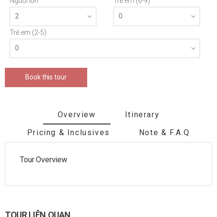
Người lớn
Trẻ em (6-9)
Trẻ em (2-5)
Book this tour
Overview
Itinerary
Pricing & Inclusives
Note & F.A.Q
Tour Overview
TOUR LIÊN QUAN