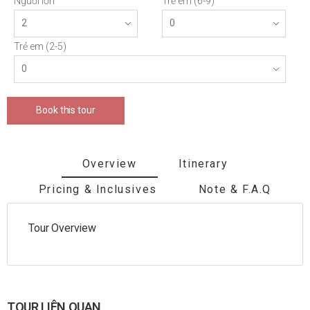
Người lớn
Trẻ em (6-9)
Trẻ em (2-5)
Book this tour
Overview
Itinerary
Pricing & Inclusives
Note & F.A.Q
Tour Overview
TOUR LIÊN QUAN