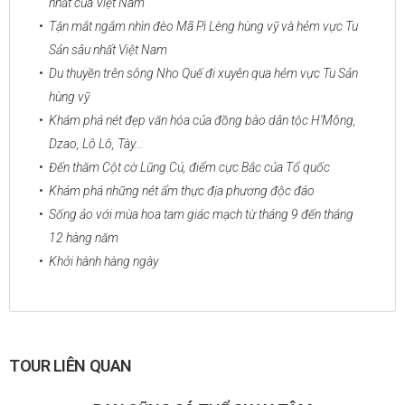
nhất của Việt Nam
Tận mắt ngắm nhìn đèo Mã Pì Lèng hùng vỹ và hẻm vực Tu
Sản sâu nhất Việt Nam
Du thuyền trên sông Nho Quế đi xuyên qua hẻm vực Tu Sản
hùng vỹ
Khám phá nét đẹp văn hóa của đồng bào dân tộc H'Mông,
Dzao, Lô Lô, Tày...
Đến thăm Cột cờ Lũng Cú, điểm cực Bắc của Tổ quốc
Khám phá những nét ẩm thực địa phương độc đáo
Sống ảo với mùa hoa tam giác mạch từ tháng 9 đến tháng
12 hàng năm
Khởi hành hàng ngày
TOUR LIÊN QUAN