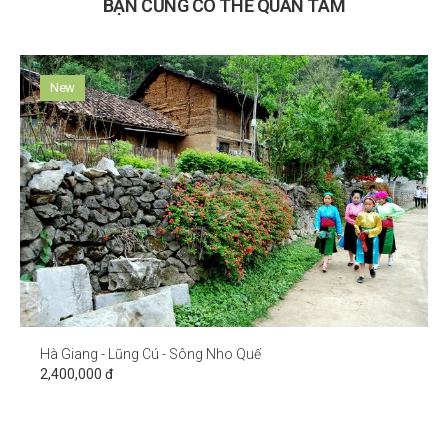
BẠN CŨNG CÓ THỂ QUAN TÂM
New
Hà Giang - Lũng Cú - Sông Nho Quế
2,400,000 đ