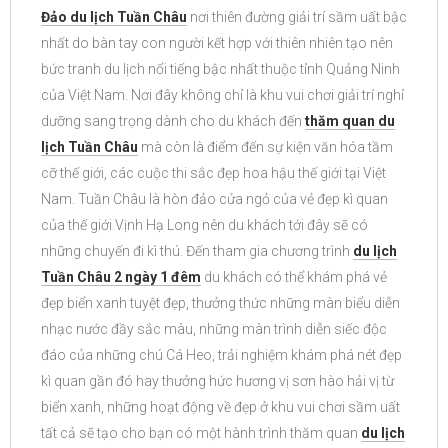
Đảo du lịch Tuần Châu
nơi thiên đường giải trí sầm uất bậc
nhất do bàn tay con người kết hợp với thiên nhiên tạo nên
bức tranh du lịch nổi tiếng bậc nhất thuộc tỉnh Quảng Ninh
của Việt Nam. Nơi đây không chỉ là khu vui chơi giải trí nghỉ
dưỡng sang trọng dành cho du khách đến
thăm quan du
lịch Tuần Châu
mà còn là điểm đến sự kiện văn hóa tầm
cỡ thế giới, các cuộc thi sắc đẹp hoa hậu thế giới tại Việt
Nam. Tuần Châu là hòn đảo cửa ngỏ của vẻ đẹp kì quan
của thế giới Vịnh Hạ Long nên du khách tới đây sẽ có
những chuyến đi kì thú. Đến tham gia chương trình
du lịch
Tuần Châu 2 ngày 1 đêm
du khách có thể khám phá vẻ
đẹp biển xanh tuyệt đẹp, thưởng thức những màn biểu diễn
nhạc nước đầy sắc màu, những màn trình diễn siếc độc
đáo của những chú Cá Heo, trải nghiệm khám phá nét đẹp
kì quan gần đó hay thưởng hức hương vị sơn hào hải vị từ
biển xanh, những hoạt động về đẹp ở khu vui chơi sầm uất
tất cả sẽ tạo cho bạn có một hành trình thăm quan
du lịch