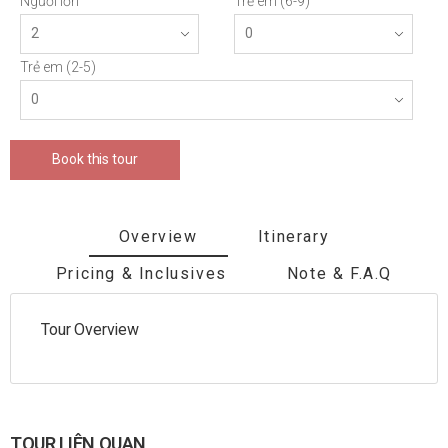
Người lớn
Trẻ em (6-9)
Trẻ em (2-5)
Book this tour
Overview
Itinerary
Pricing & Inclusives
Note & F.A.Q
Tour Overview
TOUR LIÊN QUAN