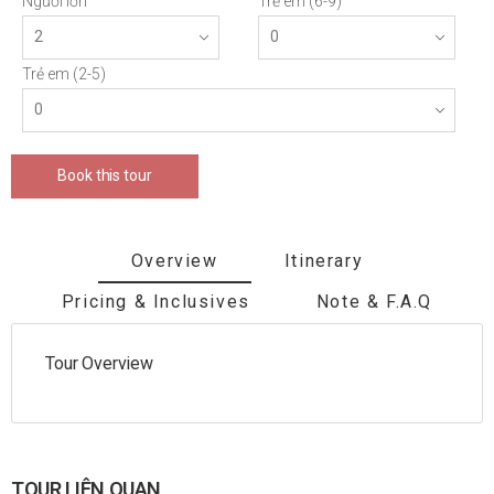
Người lớn
Trẻ em (6-9)
Trẻ em (2-5)
Book this tour
Overview
Itinerary
Pricing & Inclusives
Note & F.A.Q
Tour Overview
TOUR LIÊN QUAN