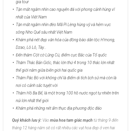
gia tour
Tận mắt ngắm nhìn cao nguyên đá với phong cảnh hùng vĩ
nhất của Việt Nam
Tận mắt ngắm nhìn đèo Mã Pì Lèng hùng vỹ và hẻm vực
sông Nho Quế sâu nhất Việt Nam
Khám phá nét đẹp văn hóa của đồng bào dân tộc H'mong,
Dzao, Lô Lô, Tày...
Đến thăm Cột cờ Lũng Cú, điểm cực Bắc của Tổ quốc
Thăm Thác Bản Giốc, thác lớn thứ 4 trong 10 thác lớn nhất
thế giới nằm giữa biên giới hai quốc gia
Thăm Pác Bó với không chỉ là điểm di tích lịch sử mà còn là
nơi có cảnh sắc tuyệt vời
Thăm Hồ Ba Bể, là một trong 100 hồ nước ngọt tự nhiên trên
núi lớn nhất thế giới
Khám phá những nét ẩm thực địa phương độc đáo
Quý khách lưu ý:
Vào
mùa hoa tam giác mạch
từ tháng 9 đến
tháng 12 hàng năm sẽ có rất nhiều các vạt hoa đẹp ở ven hai