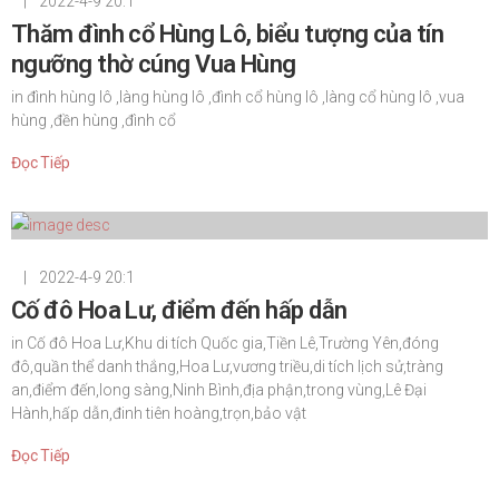
|
2022-4-9 20:1
Thăm đình cổ Hùng Lô, biểu tượng của tín
ngưỡng thờ cúng Vua Hùng
in
đình hùng lô ,làng hùng lô ,đình cổ hùng lô ,làng cổ hùng lô ,vua
hùng ,đền hùng ,đình cổ
Đọc Tiếp
|
2022-4-9 20:1
Cố đô Hoa Lư, điểm đến hấp dẫn
in
Cố đô Hoa Lư,Khu di tích Quốc gia,Tiền Lê,Trường Yên,đóng
đô,quần thể danh thắng,Hoa Lư,vương triều,di tích lịch sử,tràng
an,điểm đến,long sàng,Ninh Bình,địa phận,trong vùng,Lê Đại
Hành,hấp dẫn,đinh tiên hoàng,trọn,bảo vật
Đọc Tiếp