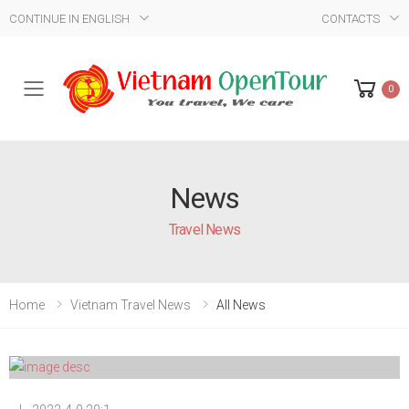
CONTINUE IN ENGLISH
CONTACTS
0
Mobile Menu
News
Travel News
Home
Vietnam Travel News
All News