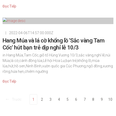
Đọc Tiếp
|
2022-04-06T14:57:00.000Z
Hang Múa và lá cờ khổng lồ 'Sắc vàng Tam
Cốc' hút bạn trẻ dịp nghỉ lễ 10/3
in
Hang Múa,Tam Cốc,giỗ tổ Hùng Vương 10/3,sắc vàng,nghỉ lễ,núi
Múa,lá cờ,cánh đồng lúa,Lễ hội Hoa Lư,bạn trẻ,khổng lồ,mùa
lúa,hút,hồ sen,Ninh Bình,vườn quốc gia Cúc Phương,ngô đồng,xương
rồng,hứa hẹn,chiêm ngưỡng
Đọc Tiếp
Trước
1
2
3
4
5
6
7
8
9
10