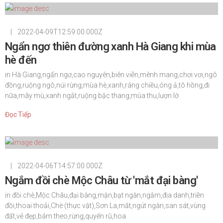
|
2022-04-09T12:59:00.000Z
Ngẩn ngơ thiên đường xanh Hà Giang khi mùa
hè đến
in
Hà Giang,ngẩn ngơ,cao nguyên,biên viễn,mênh mang,chơi vơi,ngô
đồng,ruộng ngô,núi rừng,mùa hè,xanh,ráng chiều,óng ả,tô hồng,đi
nữa,mây mù,xanh ngắt,ruộng bậc thang,mùa thu,lượn lờ
Đọc Tiếp
|
2022-04-06T14:57:00.000Z
Ngắm đồi chè Mộc Châu từ 'mắt đại bàng'
in
đồi chè,Mộc Châu,đại bàng,mận,bạt ngàn,ngắm,địa danh,triền
đồi,thoai thoải,Chè (thực vật),Sơn La,mắt,ngút ngàn,san sát,vùng
đất,vẻ đẹp,bám theo,rừng,quyến rũ,hoa