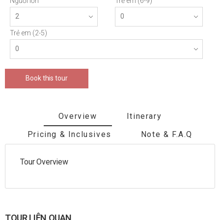
Người lớn
Trẻ em (6-9)
Trẻ em (2-5)
Book this tour
Overview
Itinerary
Pricing & Inclusives
Note & F.A.Q
Tour Overview
TOUR LIÊN QUAN