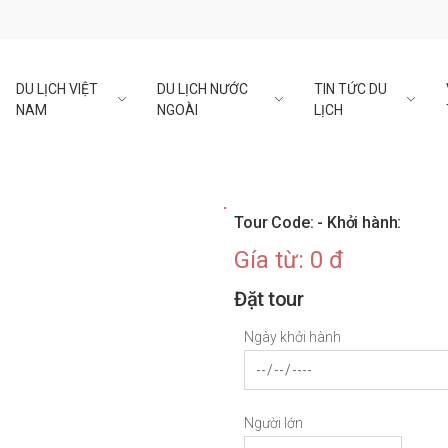
DU LỊCH VIỆT
DU LỊCH NƯỚC
TIN TỨC DU
NAM
NGOÀI
LỊCH
Tour Code: - Khởi hành:
Gía từ: 0 đ
Đặt tour
Ngày khởi hành
Người lớn