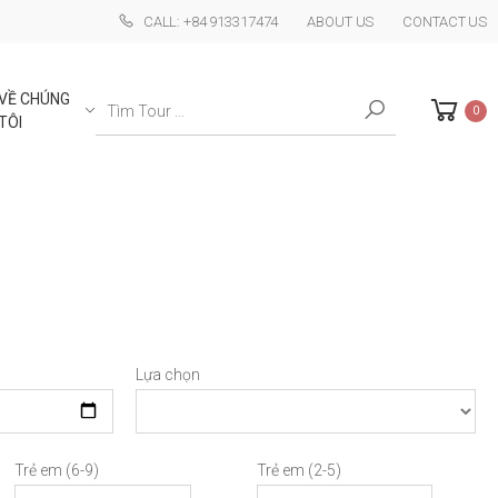
CALL: +84 913317474
ABOUT US
CONTACT US
Search
VỀ CHÚNG
0
TÔI
Lựa chọn
Trẻ em (6-9)
Trẻ em (2-5)