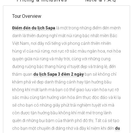
Tour Overview
Điểm đến du lịch Sapa
là một trong những điểm đến mệnh
danh là thiên đường nghỉ mát núi rừng bậc nhất miền Bắc
Việt Nam, nơi đây nổi tiếng với phong cảnh thiên nhiên
hùng vĩ của núi rừng, nơi rực rỡ sắc màu ngàn hoa, nơi hòa
quyện giữa núi rừng và mây trời, cùng với những cung
đường ruộng bậc thang hùng vĩ tuyệt đẹp và tráng lệ, đến
thăm quan
du lịch Sapa 3 đêm 2 ngày
bạn sẽ không chỉ
khám phá vẻ đẹp danh thắng cảnh hay tận hưởng bầu
không khí mát lạnh mà bạn có thể giao lưu văn hóa rực rỡ
sắc màu cùng tận hưởng văn hóa ẩm thực độc đáo và kì lạ
sẽ cho bạn có những giây phút trải nghiệm tuyệt vời mà
còn được tận hưởng bầu không khí mát mẻ trong lành
quên đi những bụi bặm của thành phố đô thị. Tất cả sẽ tạo
cho bạn một chuyến đi đáng nhớ và đầy kỉ niệm khi đến
du