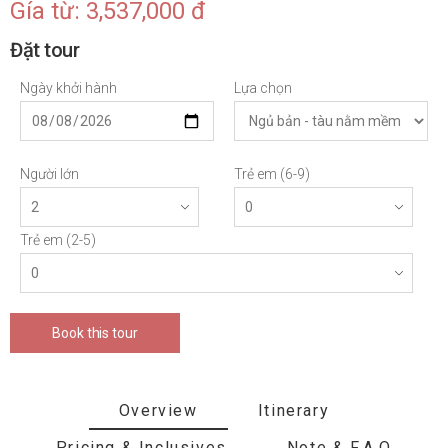
Gía từ: 3,537,000 đ
Đặt tour
Ngày khởi hành
Lựa chọn
Người lớn
Trẻ em (6-9)
Trẻ em (2-5)
Book this tour
Overview
Itinerary
Pricing & Inclusives
Note & F.A.Q